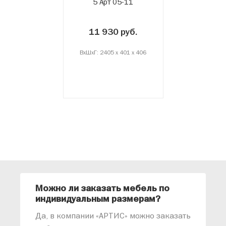
5 Арт 05-11
11 930 руб.
ВxШxГ: 2405 x 401 x 406
Можно ли заказать мебель по
О
индивидуальным размерам?
м
«
Да, в компании «АРТИС» можно заказать
М