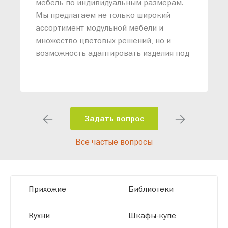
мебель по индивидуальным размерам.
п
Мы предлагаем не только широкий
м
ассортимент модульной мебели и
о
множество цветовых решений, но и
возможность адаптировать изделия под
ваши конкретные требования. Наши
специалисты помогут разработать
индивидуальный проект, учитывая
особенности планировки вашего
помещения и личные пожелания.
Задать вопрос
Благодаря современному
Все частые вопросы
высокотехнологичному оборудованию
мы можем производить мебель по
заданным параметрам, обеспечивая
высокое качество и точное соответствие
Прихожие
Библиотеки
размерам.
Кухни
Шкафы-купе