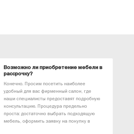
Возможно ли приобретение мебели в
Ка
рассрочку?
«АР
Конечно. Просим посетить наиболее
меб
удобный для вас фирменный салон, где
озв
наши специалисты предоставят подробную
ник
консультацию. Процедура предельно
так
проста: достаточно выбрать подходящую
спр
мебель, оформить заявку на покупку в
выс
рассрочку и подписать договор.
дос