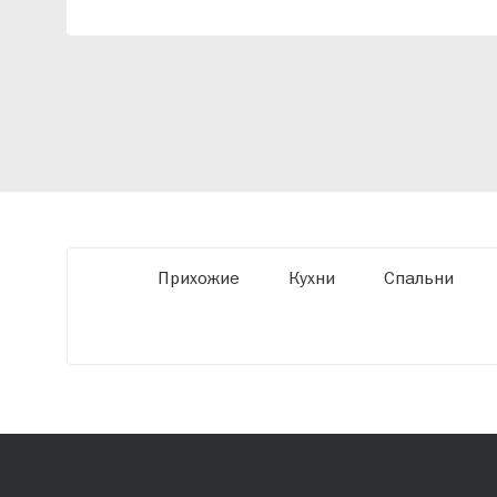
индивидуальный проект, учитывая
особенности планировки вашего
помещения и личные пожелания. Благодаря
современному высокотехнологичному
оборудованию мы можем производить
мебель по заданным параметрам,
обеспечивая высокое качество и точное
соответствие размерам.
Прихожие
Кухни
Спальни