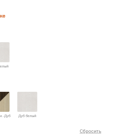
ке
белый
м.-Дуб
Дуб белый
Сбросить