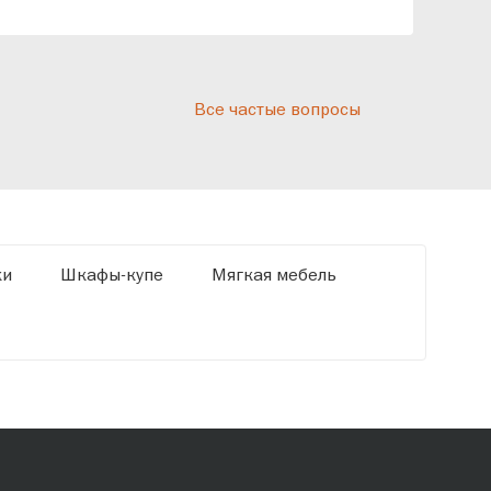
реп
отн
раз
дис
Все частые вопросы
кот
«Ди
ки
Шкафы-купе
Мягкая мебель