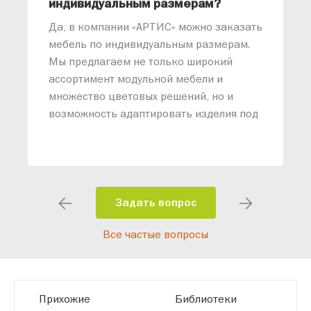
индивидуальным размерам?
м
«
Да, в компании «АРТИС» можно заказать
М
мебель по индивидуальным размерам.
п
Мы предлагаем не только широкий
м
ассортимент модульной мебели и
о
множество цветовых решений, но и
возможность адаптировать изделия под
ваши конкретные требования. Наши
специалисты помогут разработать
индивидуальный проект, учитывая
особенности планировки вашего
помещения и личные пожелания.
Задать вопрос
Благодаря современному
Все частые вопросы
высокотехнологичному оборудованию
мы можем производить мебель по
заданным параметрам, обеспечивая
высокое качество и точное соответствие
Прихожие
Библиотеки
размерам.