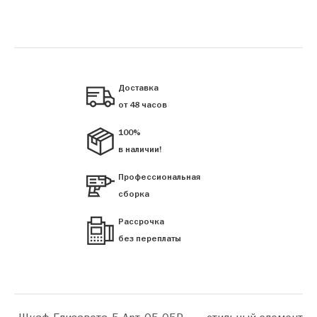
Доставка
от 48 часов
100%
в наличии!
Профессиональная
сборка
Рассрочка
без переплаты
«Шкаф Елизавета 5 Арт 05-05Р» — стильный элемент