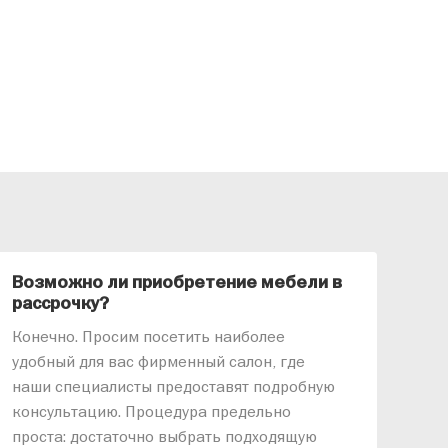
Возможно ли приобретение мебели в
Ка
рассрочку?
«АР
Конечно. Просим посетить наиболее
меб
удобный для вас фирменный салон, где
озв
наши специалисты предоставят подробную
ник
консультацию. Процедура предельно
так
проста: достаточно выбрать подходящую
спр