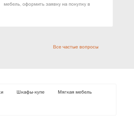
мебель, оформить заявку на покупку в
выс
рассрочку и подписать договор.
дос
реп
отн
раз
дис
Все частые вопросы
кот
«Ди
ки
Шкафы-купе
Мягкая мебель