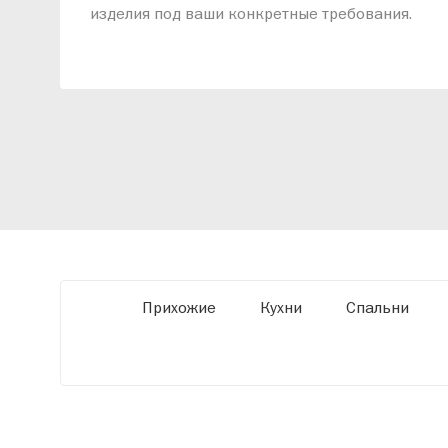
изделия под ваши конкретные требования.
Наши специалисты помогут разработать
индивидуальный проект, учитывая
особенности планировки вашего
помещения и личные пожелания. Благодаря
современному высокотехнологичному
оборудованию мы можем производить
мебель по заданным параметрам,
обеспечивая высокое качество и точное
соответствие размерам.
Прихожие
Кухни
Спальни