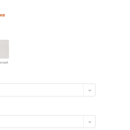
ке
белый