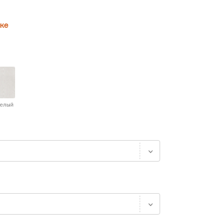
ке
белый