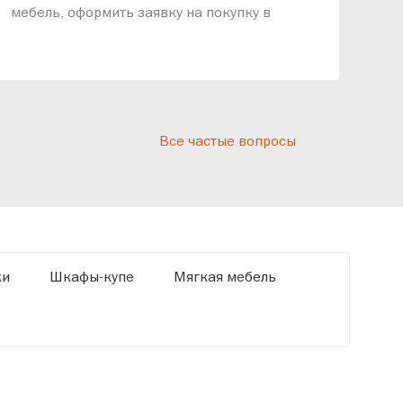
мебель, оформить заявку на покупку в
выс
рассрочку и подписать договор.
дос
реп
отн
раз
дис
Все частые вопросы
кот
«Ди
ки
Шкафы-купе
Мягкая мебель