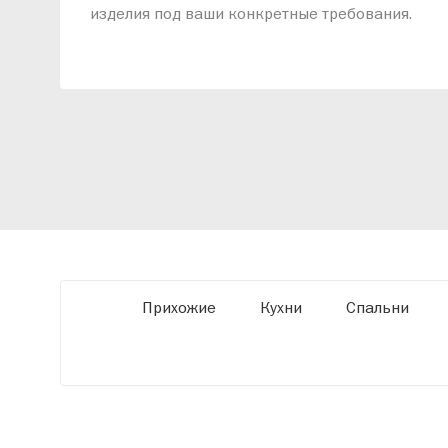
изделия под ваши конкретные требования.
Наши специалисты помогут разработать
индивидуальный проект, учитывая
особенности планировки вашего
помещения и личные пожелания. Благодаря
современному высокотехнологичному
оборудованию мы можем производить
мебель по заданным параметрам,
обеспечивая высокое качество и точное
соответствие размерам.
Прихожие
Кухни
Спальни