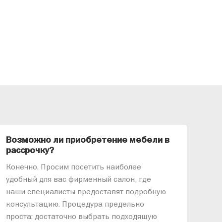
Возможно ли приобретение мебели в
Ка
рассрочку?
«АР
Конечно. Просим посетить наиболее
меб
удобный для вас фирменный салон, где
озв
наши специалисты предоставят подробную
ник
консультацию. Процедура предельно
так
проста: достаточно выбрать подходящую
спр