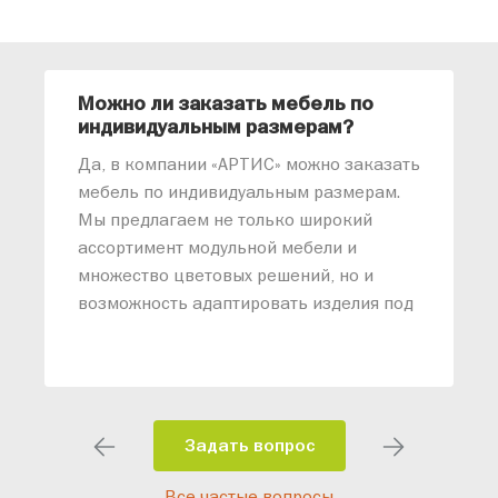
Можно ли заказать мебель по
О
индивидуальным размерам?
м
«
Да, в компании «АРТИС» можно заказать
М
мебель по индивидуальным размерам.
п
Мы предлагаем не только широкий
м
ассортимент модульной мебели и
о
множество цветовых решений, но и
возможность адаптировать изделия под
ваши конкретные требования. Наши
специалисты помогут разработать
индивидуальный проект, учитывая
особенности планировки вашего
помещения и личные пожелания.
Задать вопрос
Благодаря современному
Все частые вопросы
высокотехнологичному оборудованию