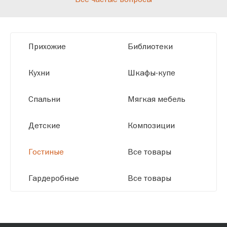
мы можем производить мебель по
заданным параметрам, обеспечивая
высокое качество и точное соответствие
Прихожие
Библиотеки
размерам.
Кухни
Шкафы-купе
Спальни
Мягкая мебель
Детские
Композиции
Гостиные
Все товары
Гардеробные
Все товары