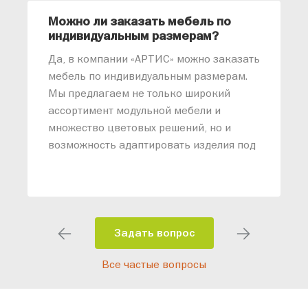
Можно ли заказать мебель по
О
индивидуальным размерам?
м
«
Да, в компании «АРТИС» можно заказать
М
мебель по индивидуальным размерам.
п
Мы предлагаем не только широкий
м
ассортимент модульной мебели и
о
множество цветовых решений, но и
возможность адаптировать изделия под
ваши конкретные требования. Наши
специалисты помогут разработать
индивидуальный проект, учитывая
особенности планировки вашего
помещения и личные пожелания.
Задать вопрос
Благодаря современному
Все частые вопросы
высокотехнологичному оборудованию
мы можем производить мебель по
заданным параметрам, обеспечивая