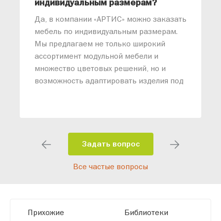
индивидуальным размерам?
м
«
Да, в компании «АРТИС» можно заказать
М
мебель по индивидуальным размерам.
п
Мы предлагаем не только широкий
м
ассортимент модульной мебели и
о
множество цветовых решений, но и
возможность адаптировать изделия под
ваши конкретные требования. Наши
специалисты помогут разработать
индивидуальный проект, учитывая
особенности планировки вашего
помещения и личные пожелания.
Задать вопрос
Благодаря современному
Все частые вопросы
высокотехнологичному оборудованию
мы можем производить мебель по
заданным параметрам, обеспечивая
высокое качество и точное соответствие
Прихожие
Библиотеки
размерам.