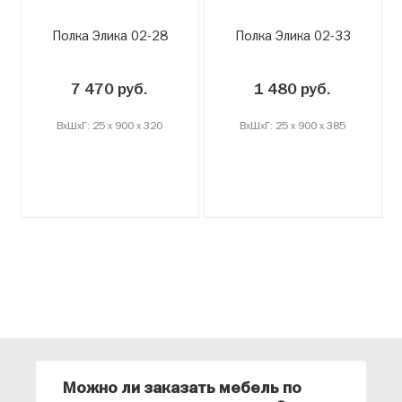
Полка Элика 02-28
Полка Элика 02-33
7 470 руб.
1 480 руб.
ВxШxГ: 25 x 900 x 320
ВxШxГ: 25 x 900 x 385
Можно ли заказать мебель по
О