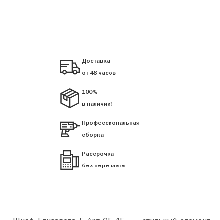
Доставка
от 48 часов
100%
в наличии!
Профессиональная
сборка
Рассрочка
без переплаты
«Шкаф Елизавета 5 Арт 05-45» — стильный элемент