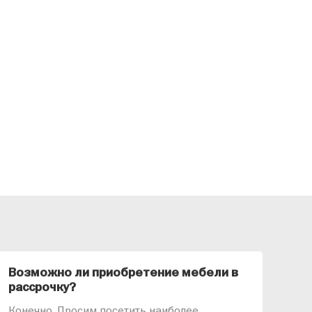
Возможно ли приобретение мебели в
Ка
рассрочку?
«АР
Конечно. Просим посетить наиболее