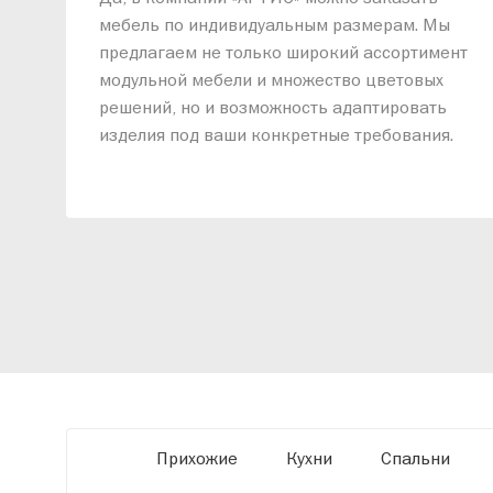
мебель по индивидуальным размерам. Мы
предлагаем не только широкий ассортимент
модульной мебели и множество цветовых
решений, но и возможность адаптировать
изделия под ваши конкретные требования.
Наши специалисты помогут разработать
индивидуальный проект, учитывая
особенности планировки вашего
помещения и личные пожелания. Благодаря
современному высокотехнологичному
оборудованию мы можем производить
мебель по заданным параметрам,
обеспечивая высокое качество и точное
соответствие размерам.
Прихожие
Кухни
Спальни