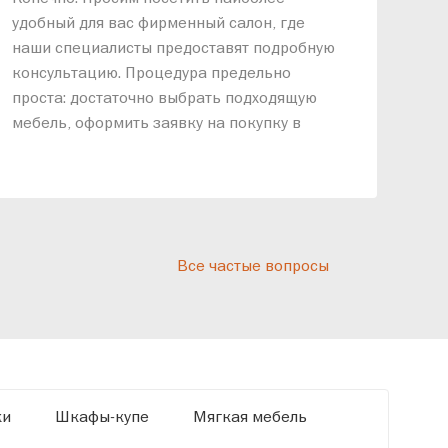
меб
удобный для вас фирменный салон, где
озв
наши специалисты предоставят подробную
ник
консультацию. Процедура предельно
так
проста: достаточно выбрать подходящую
спр
мебель, оформить заявку на покупку в
выс
рассрочку и подписать договор.
дос
реп
отн
раз
дис
Все частые вопросы
кот
«Ди
ки
Шкафы-купе
Мягкая мебель