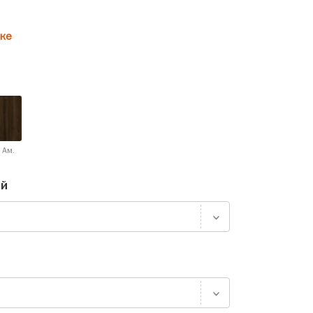
ке
 Ам.
ей