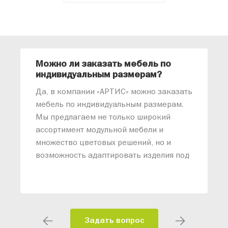
Можно ли заказать мебель по
О
индивидуальным размерам?
м
«
Да, в компании «АРТИС» можно заказать
М
мебель по индивидуальным размерам.
п
Мы предлагаем не только широкий
м
ассортимент модульной мебели и
о
множество цветовых решений, но и
возможность адаптировать изделия под
ваши конкретные требования. Наши
специалисты помогут разработать
индивидуальный проект, учитывая
особенности планировки вашего
помещения и личные пожелания.
Задать вопрос