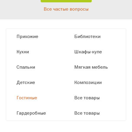
Благодаря современному
Все частые вопросы
высокотехнологичному оборудованию
мы можем производить мебель по
заданным параметрам, обеспечивая
высокое качество и точное соответствие
Прихожие
Библиотеки
размерам.
Кухни
Шкафы-купе
Спальни
Мягкая мебель
Детские
Композиции
Гостиные
Все товары
Гардеробные
Все товары