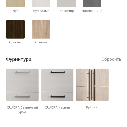
Дуб
Дуб белый
Кашемир
Лиственница
Орех Ам.
Сонома
Фурнитура
Сбросить
QUADRA Сатиновый
QUADRA Черная
Рейлинг
хром