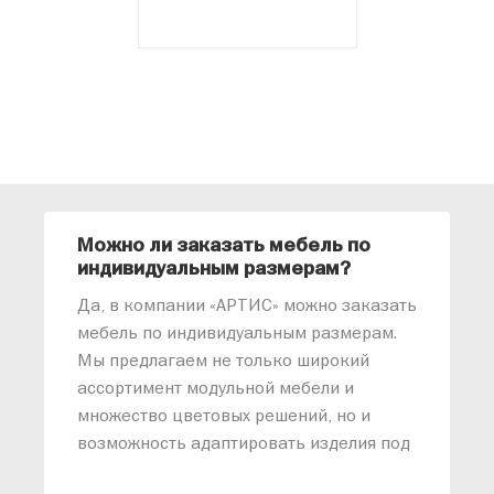
Можно ли заказать мебель по
О
индивидуальным размерам?
м
«
Да, в компании «АРТИС» можно заказать
М
мебель по индивидуальным размерам.
п
Мы предлагаем не только широкий
м
ассортимент модульной мебели и
о
множество цветовых решений, но и
возможность адаптировать изделия под
ваши конкретные требования. Наши