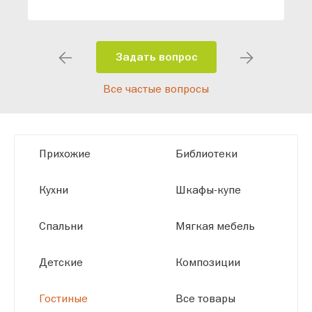
специалисты помогут разработать
индивидуальный проект, учитывая
особенности планировки вашего
помещения и личные пожелания.
Задать вопрос
Благодаря современному
Все частые вопросы
высокотехнологичному оборудованию
мы можем производить мебель по
заданным параметрам, обеспечивая
высокое качество и точное соответствие
Прихожие
Библиотеки
размерам.
Кухни
Шкафы-купе
Спальни
Мягкая мебель
Детские
Композиции
Гостиные
Все товары