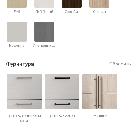
Дуб
Дуб белый
Орех Ам.
Сонома
Кашемир
Лиственница
Фурнитура
Сбросить
QUADRA Сатиновый
QUADRA Черная
Рейлинг
хром