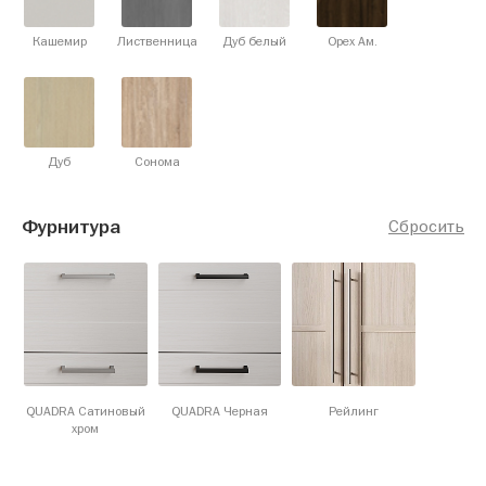
Кашемир
Лиственница
Дуб белый
Орех Ам.
Дуб
Сонома
Фурнитура
Сбросить
QUADRA Сатиновый
QUADRA Черная
Рейлинг
хром