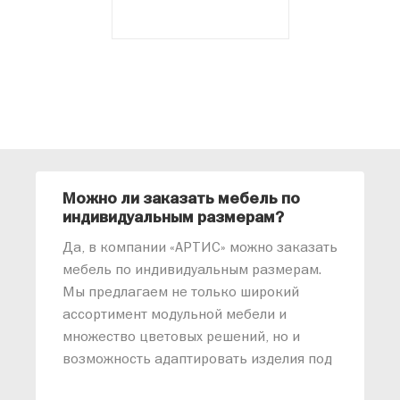
Можно ли заказать мебель по
О
индивидуальным размерам?
м
«
Да, в компании «АРТИС» можно заказать
М
мебель по индивидуальным размерам.
п
Мы предлагаем не только широкий
м
ассортимент модульной мебели и
о
множество цветовых решений, но и
возможность адаптировать изделия под
ваши конкретные требования. Наши