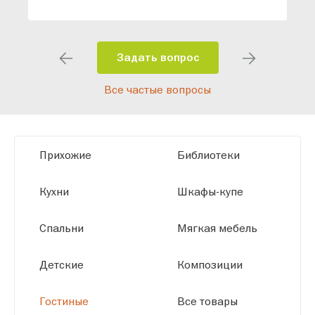
специалисты помогут разработать
индивидуальный проект, учитывая
особенности планировки вашего
помещения и личные пожелания.
Задать вопрос
Благодаря современному
Все частые вопросы
высокотехнологичному оборудованию
мы можем производить мебель по
заданным параметрам, обеспечивая
высокое качество и точное соответствие
Прихожие
Библиотеки
размерам.
Кухни
Шкафы-купе
Спальни
Мягкая мебель
Детские
Композиции
Гостиные
Все товары