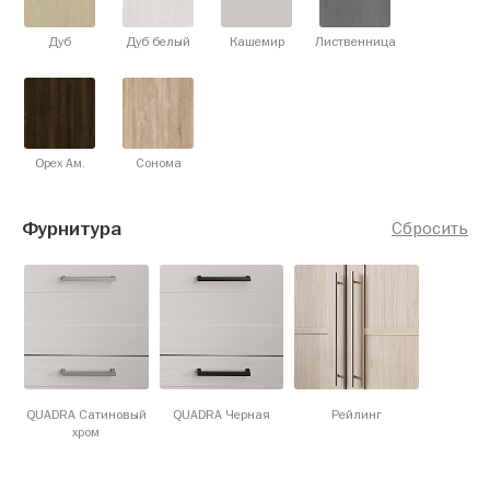
Дуб
Дуб белый
Кашемир
Лиственница
Орех Ам.
Сонома
Фурнитура
Сбросить
QUADRA Сатиновый
QUADRA Черная
Рейлинг
хром