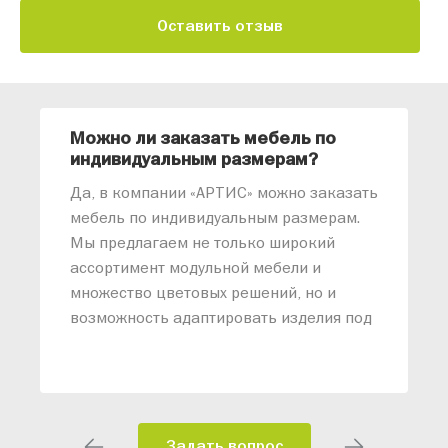
Оставить отзыв
Можно ли заказать мебель по
О
индивидуальным размерам?
м
«
Да, в компании «АРТИС» можно заказать
М
мебель по индивидуальным размерам.
п
Мы предлагаем не только широкий
м
ассортимент модульной мебели и
о
множество цветовых решений, но и
возможность адаптировать изделия под
ваши конкретные требования. Наши
специалисты помогут разработать
индивидуальный проект, учитывая
особенности планировки вашего
помещения и личные пожелания.
Задать вопрос