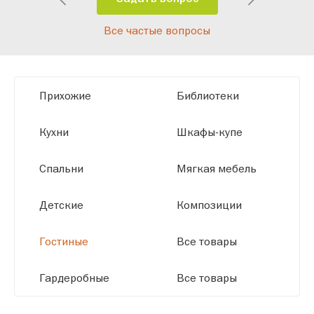
Благодаря современному
Все частые вопросы
высокотехнологичному оборудованию
мы можем производить мебель по
заданным параметрам, обеспечивая
высокое качество и точное соответствие
Прихожие
Библиотеки
размерам.
Кухни
Шкафы-купе
Спальни
Мягкая мебель
Детские
Композиции
Гостиные
Все товары
Гардеробные
Все товары