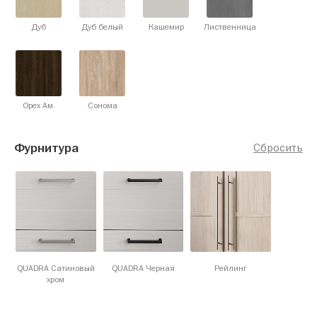
Дуб
Дуб белый
Кашемир
Лиственница
Орех Ам.
Сонома
Фурнитура
Сбросить
QUADRA Сатиновый
QUADRA Черная
Рейлинг
хром