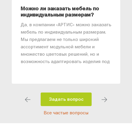
Можно ли заказать мебель по
О
индивидуальным размерам?
м
«
Да, в компании «АРТИС» можно заказать
М
мебель по индивидуальным размерам.
п
Мы предлагаем не только широкий
м
ассортимент модульной мебели и
о
множество цветовых решений, но и
возможность адаптировать изделия под
ваши конкретные требования. Наши
специалисты помогут разработать
индивидуальный проект, учитывая
особенности планировки вашего
помещения и личные пожелания.
Задать вопрос
Благодаря современному
Все частые вопросы
высокотехнологичному оборудованию
мы можем производить мебель по
заданным параметрам, обеспечивая