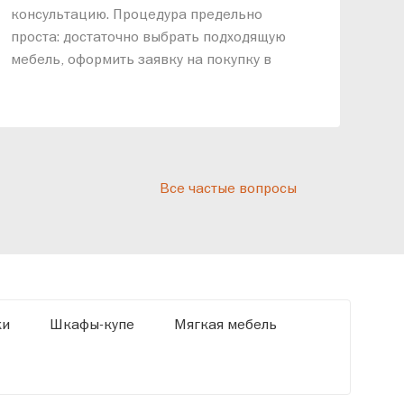
консультацию. Процедура предельно
так
проста: достаточно выбрать подходящую
спр
мебель, оформить заявку на покупку в
выс
рассрочку и подписать договор.
дос
реп
отн
раз
дис
Все частые вопросы
кот
«Ди
ки
Шкафы-купе
Мягкая мебель