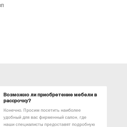
3П
Возможно ли приобретение мебели в
Ка
рассрочку?
«АР
Конечно. Просим посетить наиболее
меб
удобный для вас фирменный салон, где
озв
наши специалисты предоставят подробную
ник