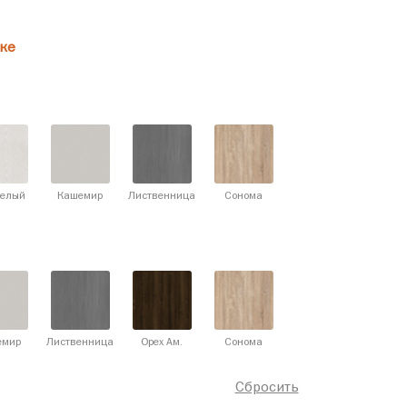
ке
белый
Кашемир
Лиственница
Сонома
емир
Лиственница
Орех Ам.
Сонома
Сбросить