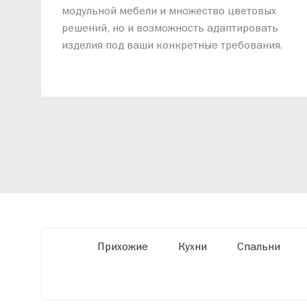
модульной мебели и множество цветовых
решений, но и возможность адаптировать
изделия под ваши конкретные требования.
Наши специалисты помогут разработать
индивидуальный проект, учитывая
особенности планировки вашего
помещения и личные пожелания. Благодаря
современному высокотехнологичному
оборудованию мы можем производить
мебель по заданным параметрам,
обеспечивая высокое качество и точное
соответствие размерам.
Прихожие
Кухни
Спальни