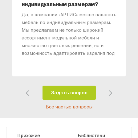
индивидуальным размерам?
м
«
Да, в компании «АРТИС» можно заказать
М
мебель по индивидуальным размерам.
п
Мы предлагаем не только широкий
м
ассортимент модульной мебели и
о
множество цветовых решений, но и
возможность адаптировать изделия под
ваши конкретные требования. Наши
специалисты помогут разработать
индивидуальный проект, учитывая
особенности планировки вашего
помещения и личные пожелания.
Задать вопрос
Благодаря современному
Все частые вопросы
высокотехнологичному оборудованию
мы можем производить мебель по
заданным параметрам, обеспечивая
высокое качество и точное соответствие
Прихожие
Библиотеки
размерам.