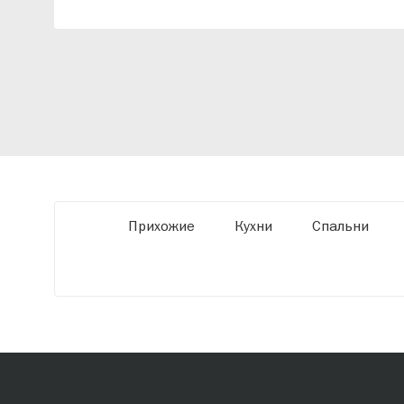
индивидуальный проект, учитывая
особенности планировки вашего
помещения и личные пожелания. Благодаря
современному высокотехнологичному
оборудованию мы можем производить
мебель по заданным параметрам,
обеспечивая высокое качество и точное
соответствие размерам.
Прихожие
Кухни
Спальни