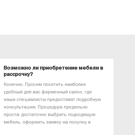
Возможно ли приобретение мебели в
Ка
рассрочку?
«АР
Конечно. Просим посетить наиболее
меб
удобный для вас фирменный салон, где
озв
наши специалисты предоставят подробную
ник
консультацию. Процедура предельно
так
проста: достаточно выбрать подходящую
спр
мебель, оформить заявку на покупку в
выс
рассрочку и подписать договор.
дос