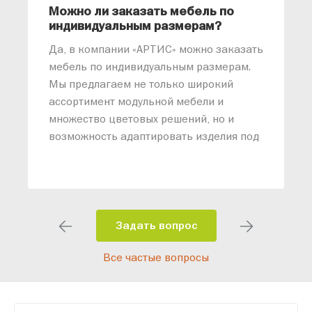
Можно ли заказать мебель по
О
индивидуальным размерам?
м
«
Да, в компании «АРТИС» можно заказать
М
мебель по индивидуальным размерам.
п
Мы предлагаем не только широкий
м
ассортимент модульной мебели и
о
множество цветовых решений, но и
возможность адаптировать изделия под
ваши конкретные требования. Наши
специалисты помогут разработать
индивидуальный проект, учитывая
особенности планировки вашего
помещения и личные пожелания.
Задать вопрос
Благодаря современному
Все частые вопросы
высокотехнологичному оборудованию
мы можем производить мебель по
заданным параметрам, обеспечивая
высокое качество и точное соответствие