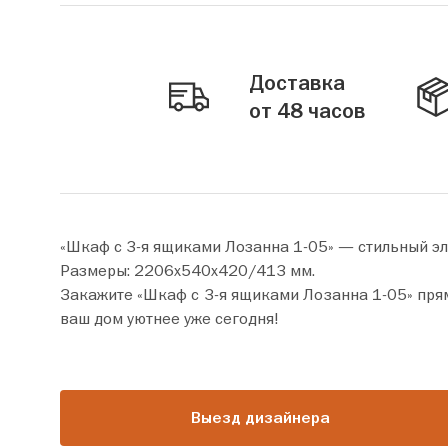
Доставка
от 48 часов
«Шкаф с 3-я ящиками Лозанна 1-05» — стильный э
Размеры: 2206х540х420/413 мм.
Закажите «Шкаф с 3-я ящиками Лозанна 1-05» прямо сейчас по цене от 36 230 руб. Добавьте това
ваш дом уютнее уже сегодня!
Выезд дизайнера