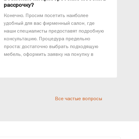
рассрочку?
«АР
Конечно. Просим посетить наиболее
меб
удобный для вас фирменный салон, где
озв
наши специалисты предоставят подробную
ник
консультацию. Процедура предельно
так
проста: достаточно выбрать подходящую
спр
мебель, оформить заявку на покупку в
выс
рассрочку и подписать договор.
дос
реп
отн
раз
дис
Все частые вопросы
кот
«Ди