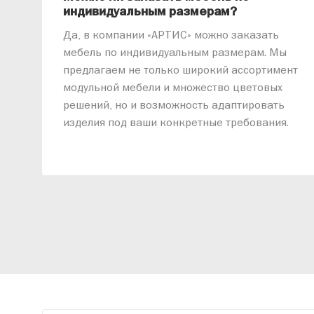
индивидуальным размерам?
Да, в компании «АРТИС» можно заказать
мебель по индивидуальным размерам. Мы
предлагаем не только широкий ассортимент
модульной мебели и множество цветовых
решений, но и возможность адаптировать
изделия под ваши конкретные требования.
Наши специалисты помогут разработать
индивидуальный проект, учитывая
особенности планировки вашего
помещения и личные пожелания. Благодаря
современному высокотехнологичному
оборудованию мы можем производить
мебель по заданным параметрам,
обеспечивая высокое качество и точное
соответствие размерам.