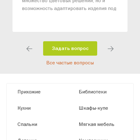
множество цветовых решений, но и
возможность адаптировать изделия под
ваши конкретные требования. Наши
специалисты помогут разработать
индивидуальный проект, учитывая
особенности планировки вашего
помещения и личные пожелания.
Задать вопрос
Благодаря современному
Все частые вопросы
высокотехнологичному оборудованию
мы можем производить мебель по
заданным параметрам, обеспечивая
высокое качество и точное соответствие
Прихожие
Библиотеки
размерам.
Кухни
Шкафы-купе
Спальни
Мягкая мебель