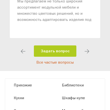
п
Мы предлагаем не только широкий
м
ассортимент модульной мебели и
о
множество цветовых решений, но и
возможность адаптировать изделия под
ваши конкретные требования. Наши
специалисты помогут разработать
индивидуальный проект, учитывая
особенности планировки вашего
помещения и личные пожелания.
Задать вопрос
Благодаря современному
Все частые вопросы
высокотехнологичному оборудованию
мы можем производить мебель по
заданным параметрам, обеспечивая
высокое качество и точное соответствие
Прихожие
Библиотеки
размерам.
Кухни
Шкафы-купе