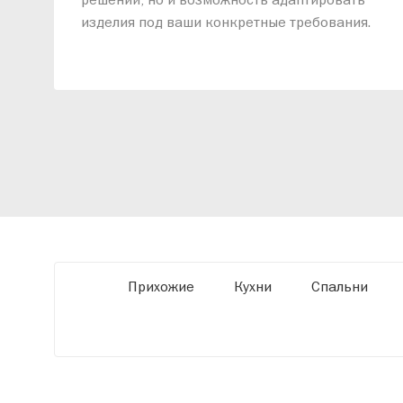
изделия под ваши конкретные требования.
Наши специалисты помогут разработать
индивидуальный проект, учитывая
особенности планировки вашего
помещения и личные пожелания. Благодаря
современному высокотехнологичному
оборудованию мы можем производить
мебель по заданным параметрам,
обеспечивая высокое качество и точное
соответствие размерам.
Прихожие
Кухни
Спальни