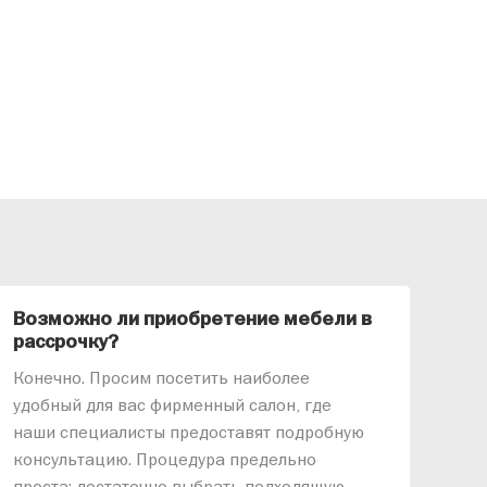
Возможно ли приобретение мебели в
Ка
рассрочку?
«АР
Конечно. Просим посетить наиболее
меб
удобный для вас фирменный салон, где
озв
наши специалисты предоставят подробную
ник
консультацию. Процедура предельно
так
проста: достаточно выбрать подходящую