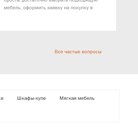
спр
мебель, оформить заявку на покупку в
выс
рассрочку и подписать договор.
дос
реп
отн
раз
дис
Все частые вопросы
кот
«Ди
ки
Шкафы-купе
Мягкая мебель