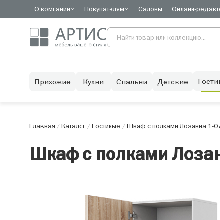
О компании
Покупателям
Салоны
Онлайн-редакт
Гости
Прихожие
Кухни
Спальни
Детские
Главная
/
Каталог
/
Гостиные
/
Шкаф с полками Лозанна 1-0
Шкаф с полками Лозан