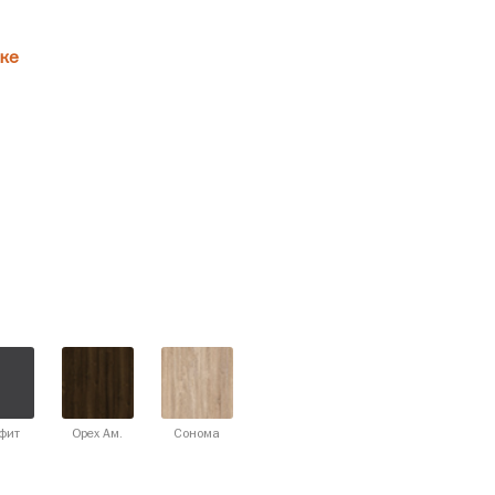
ке
фит
Орех Ам.
Сонома