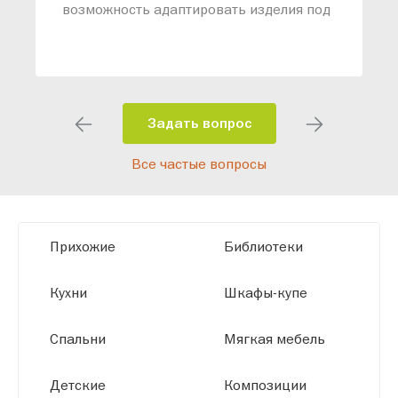
возможность адаптировать изделия под
ваши конкретные требования. Наши
специалисты помогут разработать
индивидуальный проект, учитывая
особенности планировки вашего
помещения и личные пожелания.
Задать вопрос
Благодаря современному
Все частые вопросы
высокотехнологичному оборудованию
мы можем производить мебель по
заданным параметрам, обеспечивая
высокое качество и точное соответствие
Прихожие
Библиотеки
размерам.
Кухни
Шкафы-купе
Спальни
Мягкая мебель
Детские
Композиции