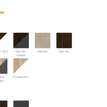
ке
м.-Бел.
Орех Ам.-
Аделия
Орех Ам.
Графит
ома-
Сонома-Бел.
фит