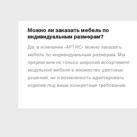
Можно ли заказать мебель по
индивидуальным размерам?
Да, в компании «АРТИС» можно заказать
мебель по индивидуальным размерам. Мы
предлагаем не только широкий ассортимент
модульной мебели и множество цветовых
решений, но и возможность адаптировать
изделия под ваши конкретные требования.
Наши специалисты помогут разработать
индивидуальный проект, учитывая
особенности планировки вашего
помещения и личные пожелания. Благодаря
современному высокотехнологичному
оборудованию мы можем производить