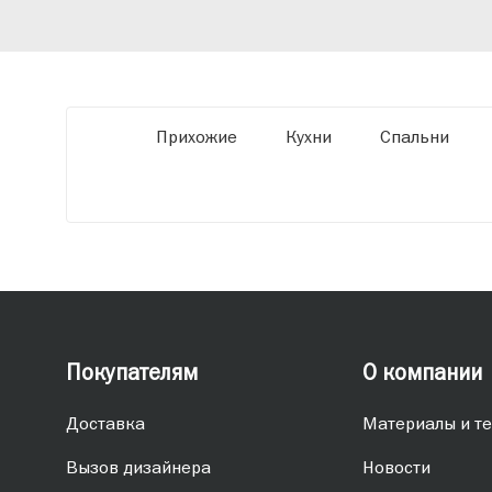
мебель по заданным параметрам,
обеспечивая высокое качество и точное
соответствие размерам.
Прихожие
Кухни
Спальни
Покупателям
О компании
Доставка
Материалы и те
Вызов дизайнера
Новости