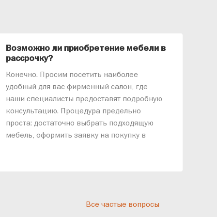
Возможно ли приобретение мебели в
Ка
рассрочку?
«АР
Конечно. Просим посетить наиболее
меб
удобный для вас фирменный салон, где
озв
наши специалисты предоставят подробную
ник
консультацию. Процедура предельно
так
проста: достаточно выбрать подходящую
спр
мебель, оформить заявку на покупку в
выс
рассрочку и подписать договор.
дос
реп
отн
раз
дис
Все частые вопросы
кот