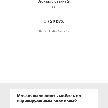
Зеркало Лозанна 2-
66
5 720 руб.
ВxШxГ: 1044 x 540 x 22
Можно ли заказать мебель по
О
индивидуальным размерам?
м
«