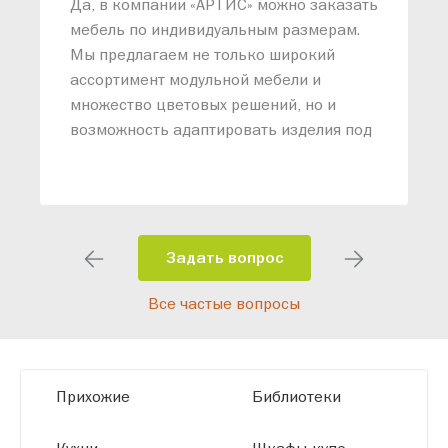
Да, в компании «АРТИС» можно заказать
М
мебель по индивидуальным размерам.
п
Мы предлагаем не только широкий
м
ассортимент модульной мебели и
о
множество цветовых решений, но и
возможность адаптировать изделия под
ваши конкретные требования. Наши
специалисты помогут разработать
индивидуальный проект, учитывая
особенности планировки вашего
помещения и личные пожелания.
Задать вопрос
Благодаря современному
Все частые вопросы
высокотехнологичному оборудованию
мы можем производить мебель по
заданным параметрам, обеспечивая
высокое качество и точное соответствие
Прихожие
Библиотеки
размерам.