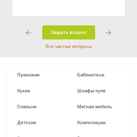
ваши конкретные требования. Наши
специалисты помогут разработать
индивидуальный проект, учитывая
особенности планировки вашего
помещения и личные пожелания.
Задать вопрос
Благодаря современному
Все частые вопросы
высокотехнологичному оборудованию
мы можем производить мебель по
заданным параметрам, обеспечивая
высокое качество и точное соответствие
Прихожие
Библиотеки
размерам.
Кухни
Шкафы-купе
Спальни
Мягкая мебель
Детские
Композиции