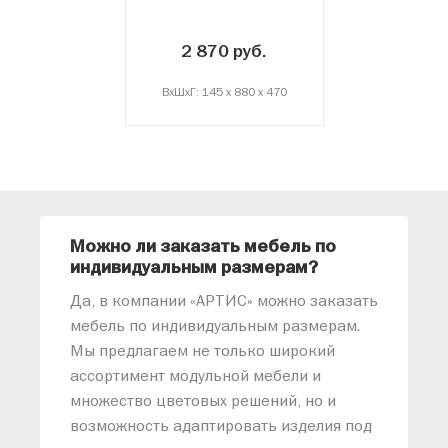
2 870 руб.
ВxШxГ: 145 x 880 x 470
Можно ли заказать мебель по
О
индивидуальным размерам?
м
«
Да, в компании «АРТИС» можно заказать
М
мебель по индивидуальным размерам.
п
Мы предлагаем не только широкий
м
ассортимент модульной мебели и
о
множество цветовых решений, но и
возможность адаптировать изделия под