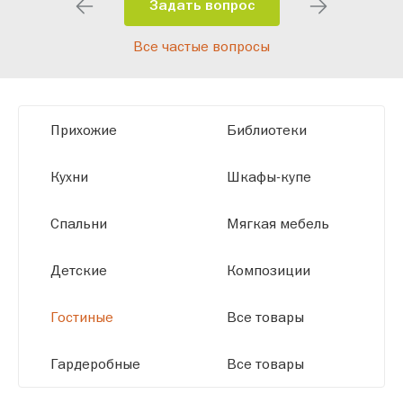
помещения и личные пожелания.
Задать вопрос
Благодаря современному
Все частые вопросы
высокотехнологичному оборудованию
мы можем производить мебель по
заданным параметрам, обеспечивая
высокое качество и точное соответствие
Прихожие
Библиотеки
размерам.
Кухни
Шкафы-купе
Спальни
Мягкая мебель
Детские
Композиции
Гостиные
Все товары
Гардеробные
Все товары