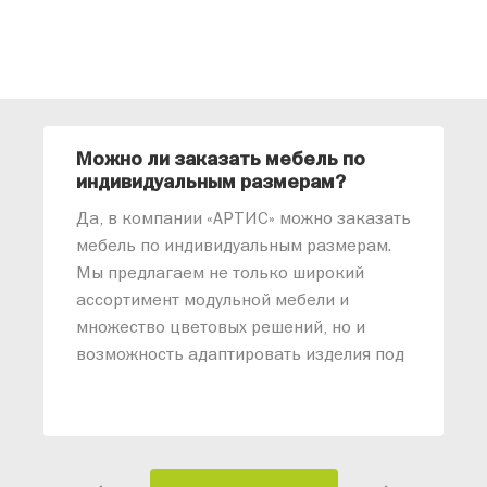
Можно ли заказать мебель по
О
индивидуальным размерам?
м
«
Да, в компании «АРТИС» можно заказать
М
мебель по индивидуальным размерам.
п
Мы предлагаем не только широкий
м
ассортимент модульной мебели и
о
множество цветовых решений, но и
возможность адаптировать изделия под
ваши конкретные требования. Наши
специалисты помогут разработать
индивидуальный проект, учитывая
особенности планировки вашего