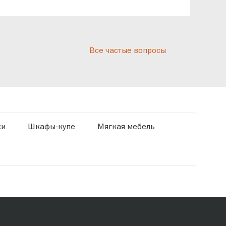
реп
отн
раз
дис
Все частые вопросы
кот
«Ди
ки
Шкафы-купе
Мягкая мебель