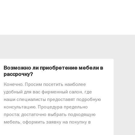
Возможно ли приобретение мебели в
Ка
рассрочку?
«АР
Конечно. Просим посетить наиболее
меб
удобный для вас фирменный салон, где
озв
наши специалисты предоставят подробную
ник
консультацию. Процедура предельно
так
проста: достаточно выбрать подходящую
спр
мебель, оформить заявку на покупку в
выс
рассрочку и подписать договор.
дос