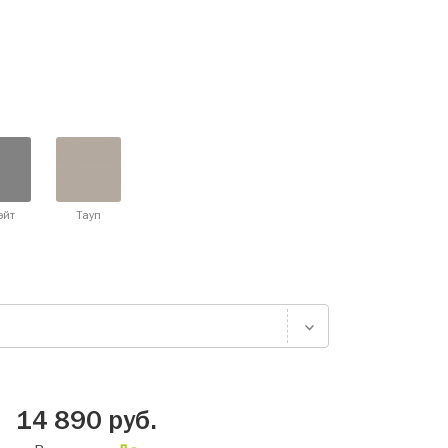
эйт
Тауп
14 890
руб.