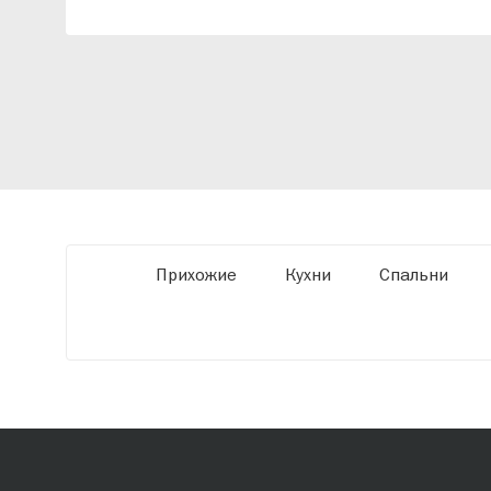
индивидуальный проект, учитывая
особенности планировки вашего
помещения и личные пожелания. Благодаря
современному высокотехнологичному
оборудованию мы можем производить
мебель по заданным параметрам,
обеспечивая высокое качество и точное
соответствие размерам.
Прихожие
Кухни
Спальни