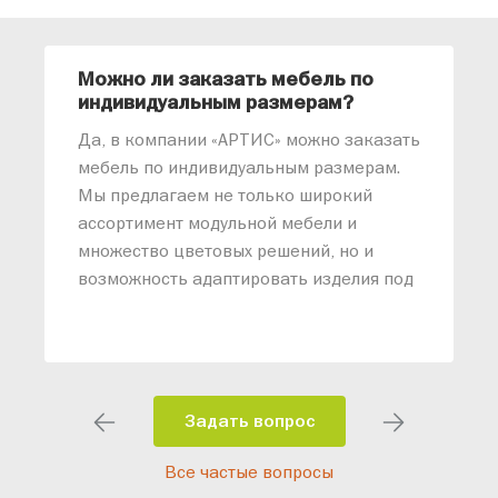
Можно ли заказать мебель по
О
индивидуальным размерам?
м
«
Да, в компании «АРТИС» можно заказать
М
мебель по индивидуальным размерам.
п
Мы предлагаем не только широкий
м
ассортимент модульной мебели и
о
множество цветовых решений, но и
возможность адаптировать изделия под
ваши конкретные требования. Наши
специалисты помогут разработать
индивидуальный проект, учитывая
особенности планировки вашего
помещения и личные пожелания.
Задать вопрос
Благодаря современному
Все частые вопросы
высокотехнологичному оборудованию