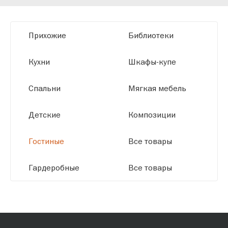
мы можем производить мебель по
заданным параметрам, обеспечивая
высокое качество и точное соответствие
Прихожие
Библиотеки
размерам.
Кухни
Шкафы-купе
Спальни
Мягкая мебель
Детские
Композиции
Гостиные
Все товары
Гардеробные
Все товары