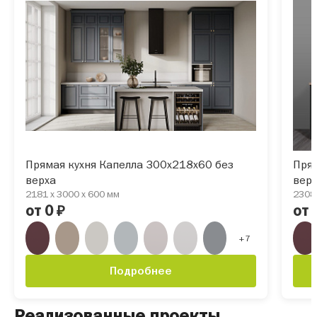
Прямая кухня Капелла 300х218х60 без
Прям
верха
вер
2181 x 3000 x 600 мм
2308 
от 0
от 
₽
+7
Подробнее
Реализованные проекты