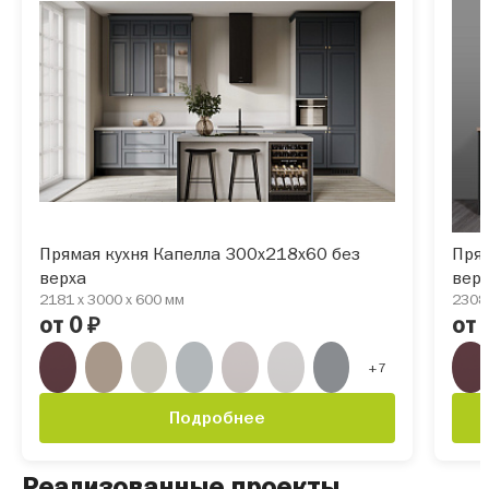
Прямая кухня Капелла 300х218х60 без
Прям
верха
вер
2181 x 3000 x 600 мм
2308 
от 0
от 
₽
+7
Подробнее
Реализованные проекты