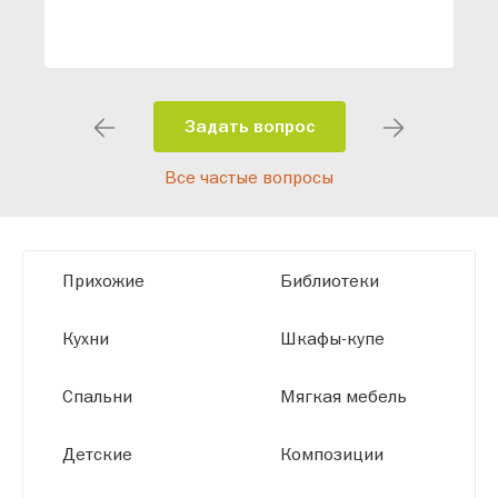
ваши конкретные требования. Наши
специалисты помогут разработать
индивидуальный проект, учитывая
особенности планировки вашего
помещения и личные пожелания.
Задать вопрос
Благодаря современному
Все частые вопросы
высокотехнологичному оборудованию
мы можем производить мебель по
заданным параметрам, обеспечивая
высокое качество и точное соответствие
Прихожие
Библиотеки
размерам.
Кухни
Шкафы-купе
Спальни
Мягкая мебель
Детские
Композиции