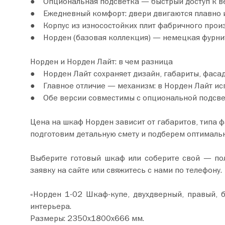
● Опциональная подсветка — быстрый доступ к ве
● Ежедневный комфорт: двери двигаются плавно и 
● Корпус из износостойких плит фабричного произ
● Норден (базовая коллекция) — немецкая фурниту
Норден и Норден Лайт: в чем разница
● Норден Лайт сохраняет дизайн, габариты, фасад
● Главное отличие — механизм: в Норден Лайт исп
● Обе версии совместимы с опциональной подсве
Цена на шкаф Норден зависит от габаритов, типа 
подготовим детальную смету и подберем оптималь
Выберите готовый шкаф или соберите свой — полу
заявку на сайте или свяжитесь с нами по телефону.
«Норден 1-02 Шкаф-купе, двухдверный, правый, 
интерьера.
Размеры: 2350х1800х666 мм.