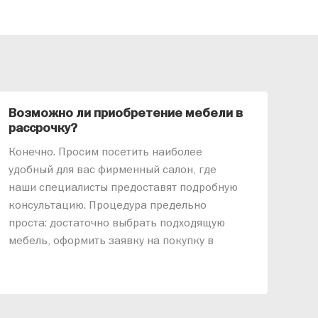
Возможно ли приобретение мебели в
Ка
рассрочку?
«АР
Конечно. Просим посетить наиболее
меб
удобный для вас фирменный салон, где
озв
наши специалисты предоставят подробную
ник
консультацию. Процедура предельно
так
проста: достаточно выбрать подходящую
спр
мебель, оформить заявку на покупку в
выс
рассрочку и подписать договор.
дос
реп
отн
раз