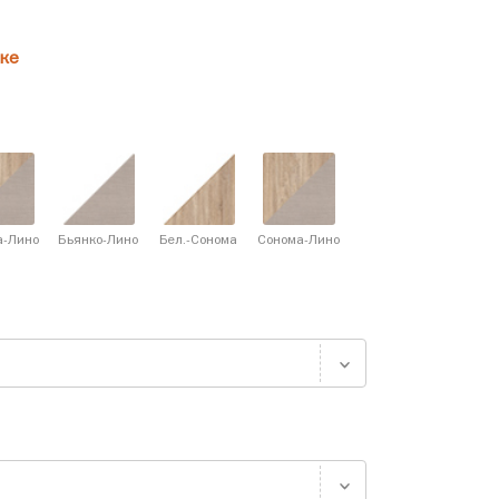
ке
а-Лино
Бьянко-Лино
Бел.-Сонома
Сонома-Лино