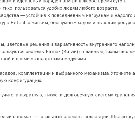
щам и идеальный порядок внутри в любое время суток.
тихо, пользоваться удобно людям любого возраста.
водства — устойчив к повседневным нагрузкам и надолго 
ра Hettich с мягким, бесшумным ходом и высоким ресурсо
ы, цветовые решения и вариативность внутреннего наполн
ользуются системы Firmax (Китай) с плавным, тихим сколь
ткой и всеми стандартными модулями.
фасадов, комплектации и выбранного механизма. Уточните 
ную конфигурацию.
чите аккуратную, тихую и долговечную систему хранения
белый-сонома» — стильный элемент коллекции Шкафы-ку