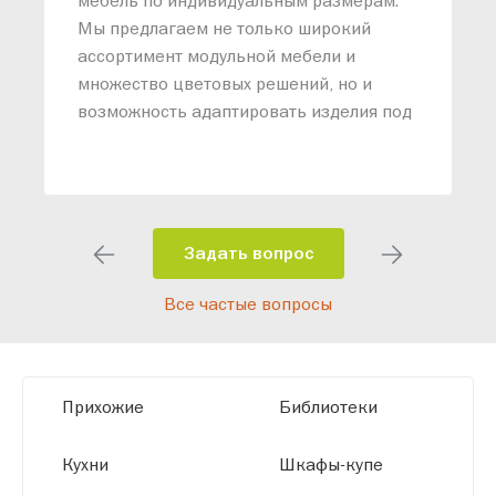
мебель по индивидуальным размерам.
п
Мы предлагаем не только широкий
м
ассортимент модульной мебели и
о
множество цветовых решений, но и
возможность адаптировать изделия под
ваши конкретные требования. Наши
специалисты помогут разработать
индивидуальный проект, учитывая
особенности планировки вашего
помещения и личные пожелания.
Задать вопрос
Благодаря современному
Все частые вопросы
высокотехнологичному оборудованию
мы можем производить мебель по
заданным параметрам, обеспечивая
высокое качество и точное соответствие
Прихожие
Библиотеки
размерам.
Кухни
Шкафы-купе