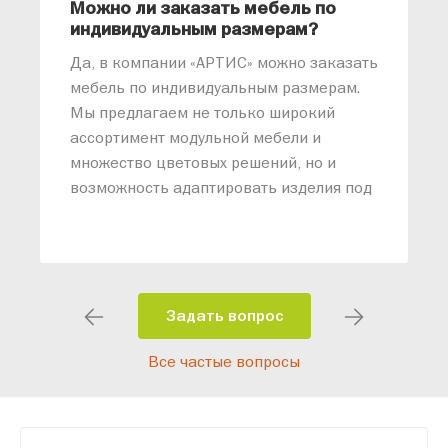
Можно ли заказать мебель по
О
индивидуальным размерам?
м
«
Да, в компании «АРТИС» можно заказать
М
мебель по индивидуальным размерам.
п
Мы предлагаем не только широкий
м
ассортимент модульной мебели и
о
множество цветовых решений, но и
возможность адаптировать изделия под
ваши конкретные требования. Наши
специалисты помогут разработать
индивидуальный проект, учитывая
особенности планировки вашего
помещения и личные пожелания.
Задать вопрос
Благодаря современному
Все частые вопросы
высокотехнологичному оборудованию
мы можем производить мебель по
заданным параметрам, обеспечивая
высокое качество и точное соответствие