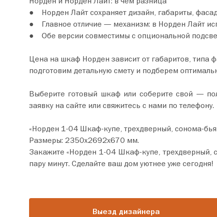
Норден и Норден Лайт: в чем разница
● Норден Лайт сохраняет дизайн, габариты, фасад
● Главное отличие — механизм: в Норден Лайт исп
● Обе версии совместимы с опциональной подсве
Цена на шкаф Норден зависит от габаритов, типа 
подготовим детальную смету и подберем оптималь
Выберите готовый шкаф или соберите свой — полу
заявку на сайте или свяжитесь с нами по телефону.
«Норден 1-04 Шкаф-купе, трехдверный, сонома-бь
Размеры: 2350х2692х670 мм.
Закажите «Норден 1-04 Шкаф-купе, трехдверный, сонома-бьянко» прямо сейча
пару минут. Сделайте ваш дом уютнее уже сегодня!
Выезд дизайнера