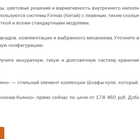
ы, цветовые решения и вариативность внутреннего наполн
ользуются системы Firmax (Китай) с плавным, тихим сколь
ткой и всеми стандартными модулями.
фасадов, комплектации и выбранного механизма. Уточните 
ную конфигурацию.
чите аккуратную, тихую и долговечную систему хранения
янко» — стильный элемент коллекции Шкафы-купе, который
с по цене от 178 460 руб. Добавьте товар в корзину и оформите покупку всего за