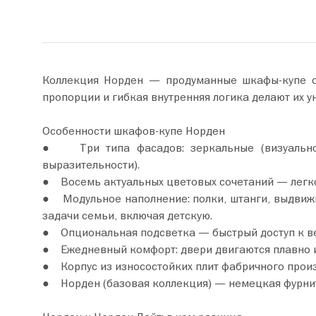
Коллекция Норден — продуманные шкафы‑купе от 
пропорции и гибкая внутренняя логика делают их 
Особенности шкафов-купе Норден
● Три типа фасадов: зеркальные (визуально р
выразительности).
● Восемь актуальных цветовых сочетаний — легко
● Модульное наполнение: полки, штанги, выдвиж
задачи семьи, включая детскую.
● Опциональная подсветка — быстрый доступ к ве
● Ежедневный комфорт: двери двигаются плавно и 
● Корпус из износостойких плит фабричного произ
● Норден (базовая коллекция) — немецкая фурниту