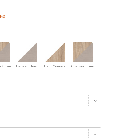
ке
а-Лино
Бьянко-Лино
Бел.-Сонома
Сонома-Лино