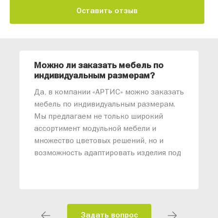
Оставить отзыв
Можно ли заказать мебель по
О
индивидуальным размерам?
м
«
Да, в компании «АРТИС» можно заказать
М
мебель по индивидуальным размерам.
п
Мы предлагаем не только широкий
м
ассортимент модульной мебели и
о
множество цветовых решений, но и
возможность адаптировать изделия под
ваши конкретные требования. Наши
специалисты помогут разработать
индивидуальный проект, учитывая
особенности планировки вашего
помещения и личные пожелания.
Задать вопрос