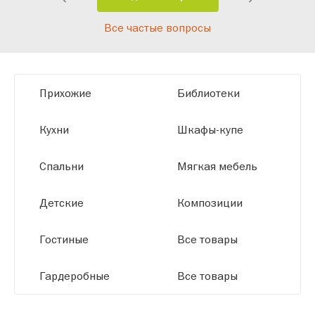
Благодаря современному
Все частые вопросы
высокотехнологичному оборудованию
мы можем производить мебель по
заданным параметрам, обеспечивая
высокое качество и точное соответствие
Прихожие
Библиотеки
размерам.
Кухни
Шкафы-купе
Спальни
Мягкая мебель
Детские
Композиции
Гостиные
Все товары
Гардеробные
Все товары