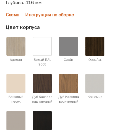
Глубина: 416 мм
Схема
Инструкция по сборке
Цвет корпуса
Аделия
Белый RAL
Слэйт
Орех Ам.
9003
Бежевый
Дуб Каселла
Дуб Каселла
Кашемир
песок
каштановый
коричневый