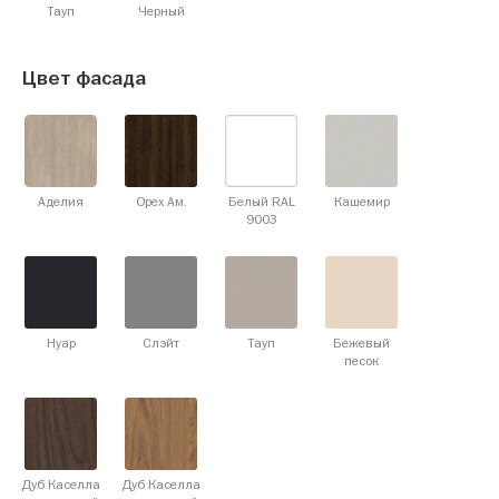
Тауп
Черный
Цвет фасада
Аделия
Орех Ам.
Белый RAL
Кашемир
9003
Нуар
Слэйт
Тауп
Бежевый
песок
Дуб Каселла
Дуб Каселла