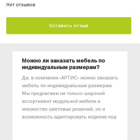
Нет отзывов
Оставить отзыв
Можно ли заказать мебель по
О
индивидуальным размерам?
м
«
Да, в компании «АРТИС» можно заказать
М
мебель по индивидуальным размерам.
п
Мы предлагаем не только широкий
м
ассортимент модульной мебели и
о
множество цветовых решений, но и
возможность адаптировать изделия под
ваши конкретные требования. Наши
специалисты помогут разработать