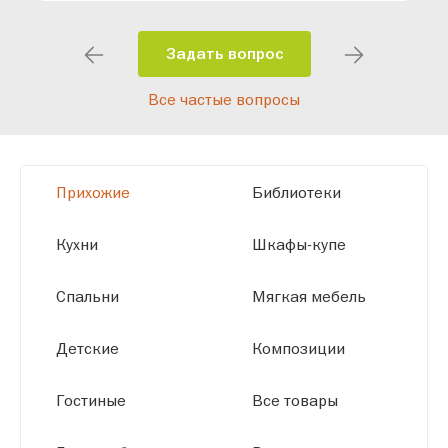
индивидуальный проект, учитывая
особенности планировки вашего
помещения и личные пожелания.
Задать вопрос
Благодаря современному
Все частые вопросы
высокотехнологичному оборудованию
мы можем производить мебель по
заданным параметрам, обеспечивая
высокое качество и точное соответствие
Прихожие
Библиотеки
размерам.
Кухни
Шкафы-купе
Спальни
Мягкая мебель
Детские
Композиции
Гостиные
Все товары