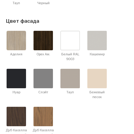
Тауп
Черный
Цвет фасада
Аделия
Орех Ам.
Белый RAL
Кашемир
9003
Нуар
Слэйт
Тауп
Бежевый
песок
Дуб Каселла
Дуб Каселла