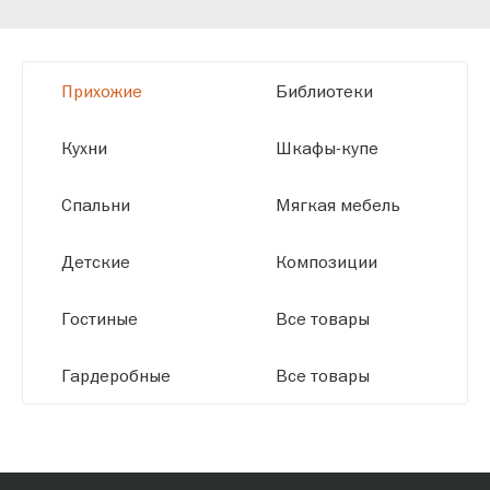
мы можем производить мебель по
заданным параметрам, обеспечивая
высокое качество и точное соответствие
Прихожие
Библиотеки
размерам.
Кухни
Шкафы-купе
Спальни
Мягкая мебель
Детские
Композиции
Гостиные
Все товары
Гардеробные
Все товары