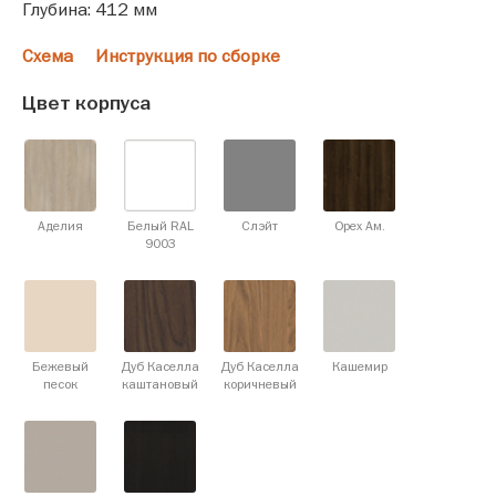
Глубина: 412 мм
Схема
Инструкция по сборке
Цвет корпуса
Аделия
Белый RAL
Слэйт
Орех Ам.
9003
Бежевый
Дуб Каселла
Дуб Каселла
Кашемир
песок
каштановый
коричневый