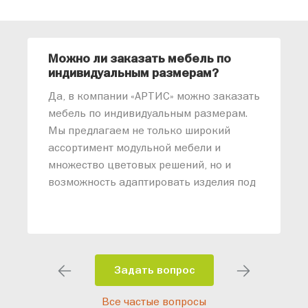
Можно ли заказать мебель по
О
индивидуальным размерам?
м
«
Да, в компании «АРТИС» можно заказать
М
мебель по индивидуальным размерам.
п
Мы предлагаем не только широкий
м
ассортимент модульной мебели и
о
множество цветовых решений, но и
возможность адаптировать изделия под
ваши конкретные требования. Наши
специалисты помогут разработать
индивидуальный проект, учитывая
особенности планировки вашего
помещения и личные пожелания.
Задать вопрос
Благодаря современному
Все частые вопросы
высокотехнологичному оборудованию