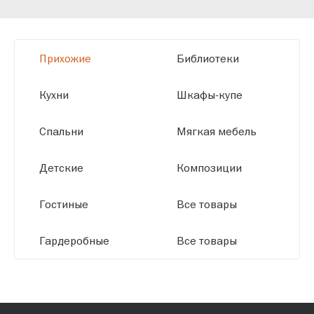
мы можем производить мебель по
заданным параметрам, обеспечивая
высокое качество и точное соответствие
Прихожие
Библиотеки
размерам.
Кухни
Шкафы-купе
Спальни
Мягкая мебель
Детские
Композиции
Гостиные
Все товары
Гардеробные
Все товары