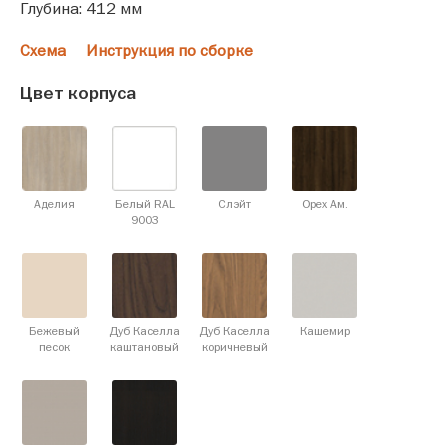
Глубина: 412 мм
Схема
Инструкция по сборке
Цвет корпуса
Аделия
Белый RAL
Слэйт
Орех Ам.
9003
Бежевый
Дуб Каселла
Дуб Каселла
Кашемир
песок
каштановый
коричневый