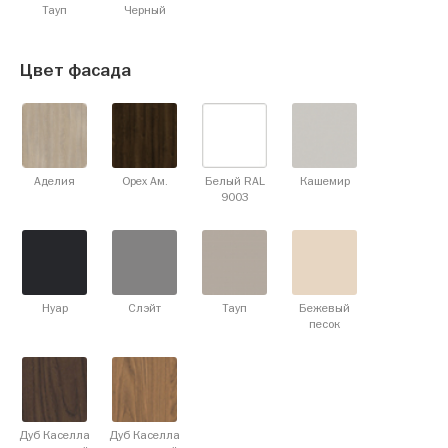
Тауп
Черный
Цвет фасада
Аделия
Орех Ам.
Белый RAL
Кашемир
9003
Нуар
Слэйт
Тауп
Бежевый
песок
Дуб Каселла
Дуб Каселла