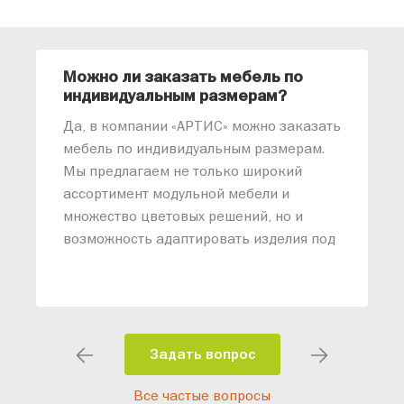
Можно ли заказать мебель по
О
индивидуальным размерам?
м
«
Да, в компании «АРТИС» можно заказать
М
мебель по индивидуальным размерам.
п
Мы предлагаем не только широкий
м
ассортимент модульной мебели и
о
множество цветовых решений, но и
возможность адаптировать изделия под
ваши конкретные требования. Наши
специалисты помогут разработать
индивидуальный проект, учитывая
особенности планировки вашего
помещения и личные пожелания.
Задать вопрос
Благодаря современному
Все частые вопросы
высокотехнологичному оборудованию