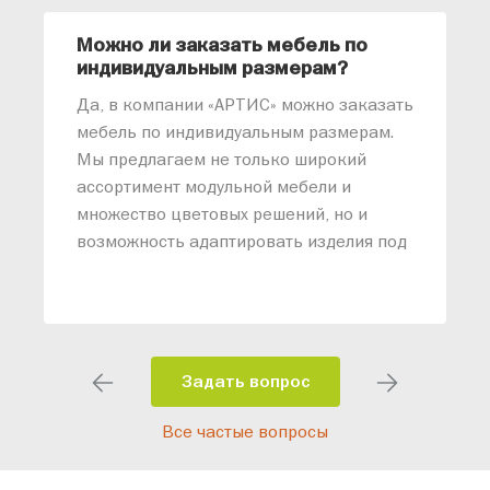
Можно ли заказать мебель по
О
индивидуальным размерам?
м
«
Да, в компании «АРТИС» можно заказать
М
мебель по индивидуальным размерам.
п
Мы предлагаем не только широкий
м
ассортимент модульной мебели и
о
множество цветовых решений, но и
возможность адаптировать изделия под
ваши конкретные требования. Наши
специалисты помогут разработать
индивидуальный проект, учитывая
особенности планировки вашего
помещения и личные пожелания.
Задать вопрос
Благодаря современному
Все частые вопросы
высокотехнологичному оборудованию
мы можем производить мебель по
заданным параметрам, обеспечивая