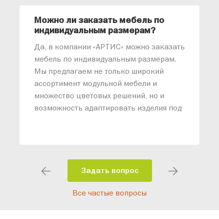
Можно ли заказать мебель по
О
индивидуальным размерам?
м
«
Да, в компании «АРТИС» можно заказать
М
мебель по индивидуальным размерам.
п
Мы предлагаем не только широкий
м
ассортимент модульной мебели и
о
множество цветовых решений, но и
возможность адаптировать изделия под
ваши конкретные требования. Наши
специалисты помогут разработать
индивидуальный проект, учитывая
особенности планировки вашего
помещения и личные пожелания.
Задать вопрос
Благодаря современному
Все частые вопросы
высокотехнологичному оборудованию
мы можем производить мебель по
заданным параметрам, обеспечивая