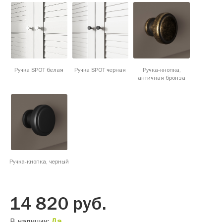
Ручка SPOT белая
Ручка SPOT черная
Ручка-кнопка,
античная бронза
Ручка-кнопка, черный
14 820
руб.
В наличии:
Да