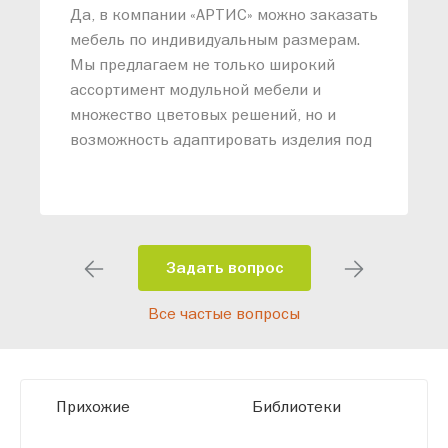
«
Да, в компании «АРТИС» можно заказать
М
мебель по индивидуальным размерам.
п
Мы предлагаем не только широкий
м
ассортимент модульной мебели и
о
множество цветовых решений, но и
возможность адаптировать изделия под
ваши конкретные требования. Наши
специалисты помогут разработать
индивидуальный проект, учитывая
особенности планировки вашего
помещения и личные пожелания.
Задать вопрос
Благодаря современному
Все частые вопросы
высокотехнологичному оборудованию
мы можем производить мебель по
заданным параметрам, обеспечивая
высокое качество и точное соответствие
Прихожие
Библиотеки
размерам.