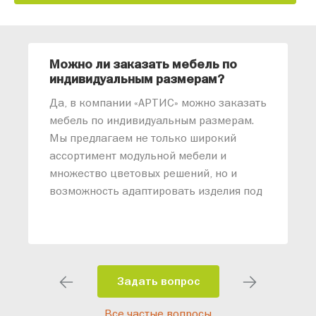
Можно ли заказать мебель по
О
индивидуальным размерам?
м
«
Да, в компании «АРТИС» можно заказать
М
мебель по индивидуальным размерам.
п
Мы предлагаем не только широкий
м
ассортимент модульной мебели и
о
множество цветовых решений, но и
возможность адаптировать изделия под
ваши конкретные требования. Наши
специалисты помогут разработать
индивидуальный проект, учитывая
особенности планировки вашего
помещения и личные пожелания.
Задать вопрос
Благодаря современному
Все частые вопросы
высокотехнологичному оборудованию