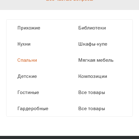
мы можем производить мебель по
заданным параметрам, обеспечивая
высокое качество и точное соответствие
Прихожие
Библиотеки
размерам.
Кухни
Шкафы-купе
Спальни
Мягкая мебель
Детские
Композиции
Гостиные
Все товары
Гардеробные
Все товары