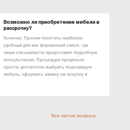
Возможно ли приобретение мебели в
Ка
рассрочку?
«АР
Конечно. Просим посетить наиболее
меб
удобный для вас фирменный салон, где
озв
наши специалисты предоставят подробную
ник
консультацию. Процедура предельно
так
проста: достаточно выбрать подходящую
спр
мебель, оформить заявку на покупку в
выс
рассрочку и подписать договор.
дос
реп
отн
раз
дис
Все частые вопросы
кот
«Ди