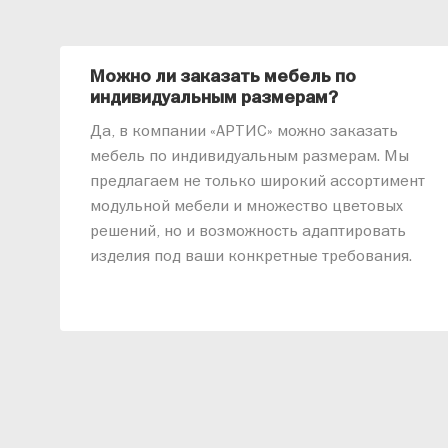
Можно ли заказать мебель по
индивидуальным размерам?
Да, в компании «АРТИС» можно заказать
мебель по индивидуальным размерам. Мы
предлагаем не только широкий ассортимент
модульной мебели и множество цветовых
решений, но и возможность адаптировать
изделия под ваши конкретные требования.
Наши специалисты помогут разработать
индивидуальный проект, учитывая
особенности планировки вашего
помещения и личные пожелания. Благодаря
современному высокотехнологичному
оборудованию мы можем производить
мебель по заданным параметрам,