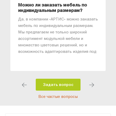
Можно ли заказать мебель по
О
индивидуальным размерам?
м
«
Да, в компании «АРТИС» можно заказать
М
мебель по индивидуальным размерам.
п
Мы предлагаем не только широкий
м
ассортимент модульной мебели и
о
множество цветовых решений, но и
возможность адаптировать изделия под
ваши конкретные требования. Наши
специалисты помогут разработать
индивидуальный проект, учитывая
особенности планировки вашего
помещения и личные пожелания.
Задать вопрос
Благодаря современному
Все частые вопросы
высокотехнологичному оборудованию
мы можем производить мебель по
заданным параметрам, обеспечивая