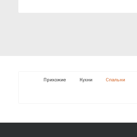
индивидуальный проект, учитывая
особенности планировки вашего
помещения и личные пожелания. Благодаря
современному высокотехнологичному
оборудованию мы можем производить
мебель по заданным параметрам,
обеспечивая высокое качество и точное
соответствие размерам.
Прихожие
Кухни
Спальни