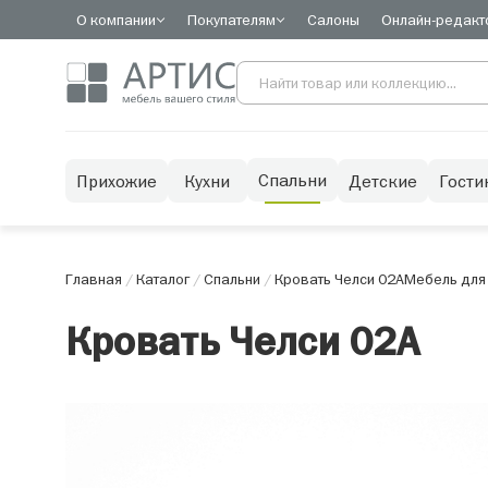
О компании
Покупателям
Салоны
Онлайн-редакт
Спальни
Прихожие
Кухни
Детские
Гости
Главная
/
Каталог
/
Спальни
/
Кровать Челси 02А
Мебель для
Кровать Челси 02А