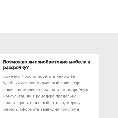
Возможно ли приобретение мебели в
Ка
рассрочку?
«АР
Конечно. Просим посетить наиболее
меб
удобный для вас фирменный салон, где
озв
наши специалисты предоставят подробную
ник
консультацию. Процедура предельно
так
проста: достаточно выбрать подходящую
спр
мебель, оформить заявку на покупку в
выс
рассрочку и подписать договор.
дос