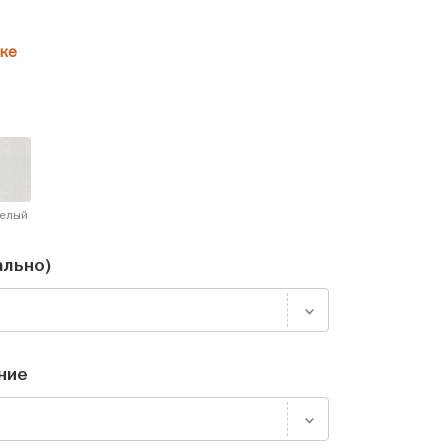
ке
белый
ально)
ние