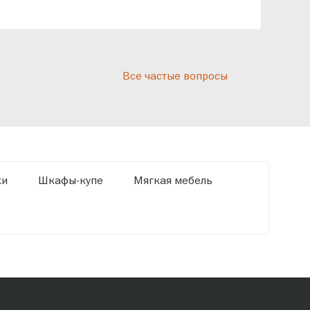
реп
отн
раз
дис
Все частые вопросы
кот
«Ди
ки
Шкафы-купе
Мягкая мебель