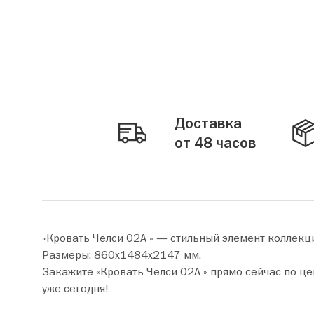
Доставка
от 48 часов
«Кровать Челси 02А » — стильный элемент коллекц
Размеры: 860х1484х2147 мм.
Закажите «Кровать Челси 02А » прямо сейчас по цене от 48 310 руб. Добавьте товар в корзину и оформите покупку всего
уже сегодня!