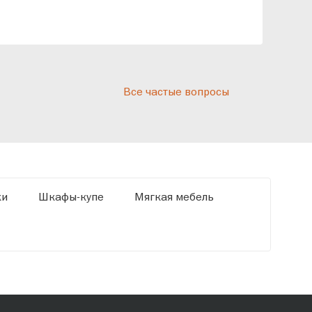
рассрочку и подписать договор.
дос
реп
отн
раз
дис
Все частые вопросы
кот
«Ди
ки
Шкафы-купе
Мягкая мебель