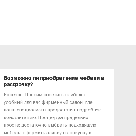
Возможно ли приобретение мебели в
Ка
рассрочку?
«АР
Конечно. Просим посетить наиболее
меб
удобный для вас фирменный салон, где
озв
наши специалисты предоставят подробную
ник
консультацию. Процедура предельно
так
проста: достаточно выбрать подходящую
спр
мебель, оформить заявку на покупку в
выс