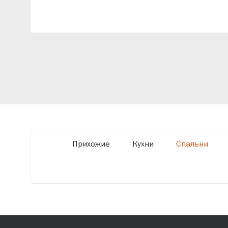
Наши специалисты помогут разработать
индивидуальный проект, учитывая
особенности планировки вашего
помещения и личные пожелания. Благодаря
современному высокотехнологичному
оборудованию мы можем производить
мебель по заданным параметрам,
обеспечивая высокое качество и точное
соответствие размерам.
Прихожие
Кухни
Спальни