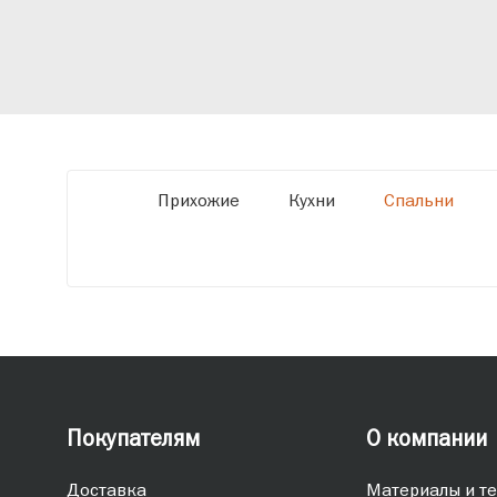
современному высокотехнологичному
оборудованию мы можем производить
мебель по заданным параметрам,
обеспечивая высокое качество и точное
соответствие размерам.
Прихожие
Кухни
Спальни
Покупателям
О компании
Доставка
Материалы и те