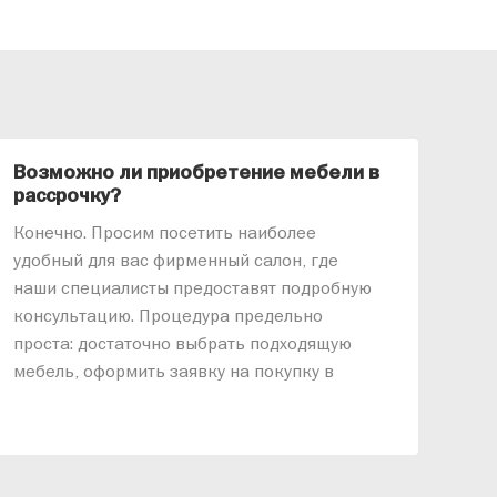
Возможно ли приобретение мебели в
Ка
рассрочку?
«АР
Конечно. Просим посетить наиболее
меб
удобный для вас фирменный салон, где
озв
наши специалисты предоставят подробную
ник
консультацию. Процедура предельно
так
проста: достаточно выбрать подходящую
спр
мебель, оформить заявку на покупку в
выс
рассрочку и подписать договор.
дос
реп
отн
раз