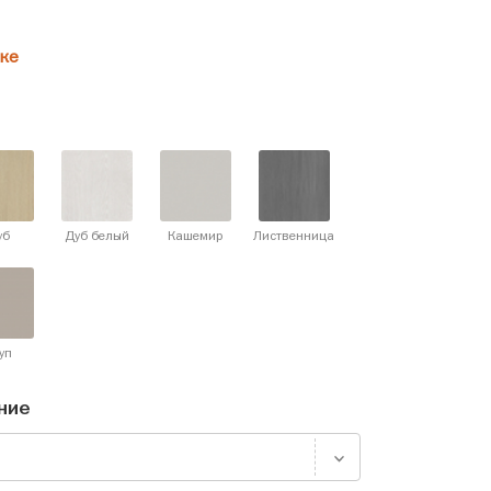
ке
уб
Дуб белый
Кашемир
Лиственница
уп
ние