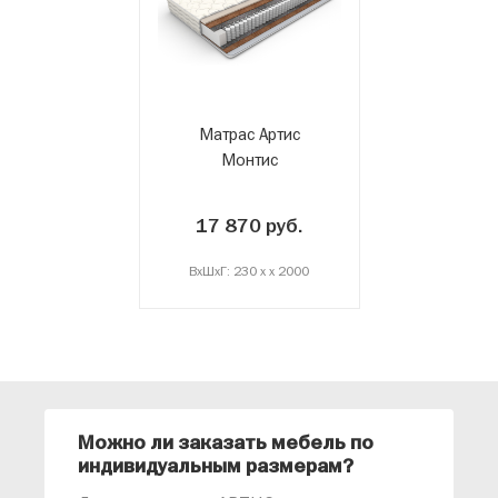
Матрас Артис
Монтис
17 870 руб.
ВxШxГ: 230 x x 2000
Можно ли заказать мебель по
О
индивидуальным размерам?
м
«