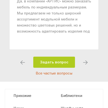
Да, в компании «АРТИС» можно заказать
М
мебель по индивидуальным размерам.
п
Мы предлагаем не только широкий
м
ассортимент модульной мебели и
о
множество цветовых решений, но и
возможность адаптировать изделия под
ваши конкретные требования. Наши
специалисты помогут разработать
индивидуальный проект, учитывая
особенности планировки вашего
помещения и личные пожелания.
Задать вопрос
Благодаря современному
Все частые вопросы
высокотехнологичному оборудованию
мы можем производить мебель по
заданным параметрам, обеспечивая
высокое качество и точное соответствие
Прихожие
Библиотеки
размерам.